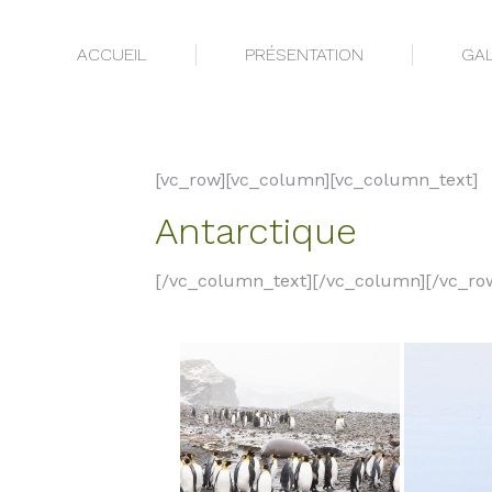
ACCUEIL
PRÉSENTATION
GAL
ACCUEIL
PRÉSENTATION
GAL
[vc_row][vc_column][vc_column_text]
Antarctique
[/vc_column_text][/vc_column][/vc_ro