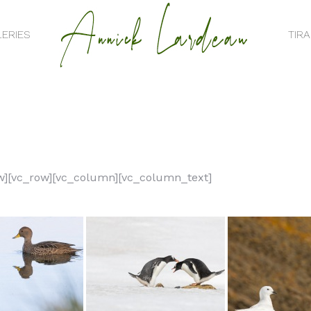
ERIES
TIR
ERIES
TIR
w][vc_row][vc_column][vc_column_text]