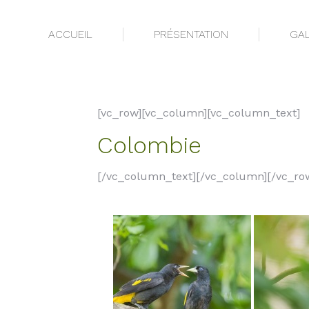
ACCUEIL
PRÉSENTATION
GAL
ACCUEIL
PRÉSENTATION
GAL
[vc_row][vc_column][vc_column_text]
Colombie
[/vc_column_text][/vc_column][/vc_ro