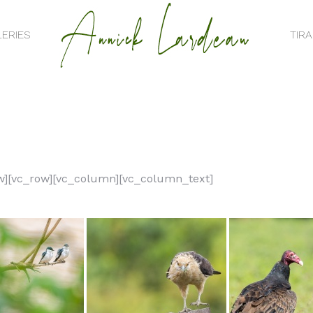
ERIES
TIR
ERIES
TIR
w][vc_row][vc_column][vc_column_text]