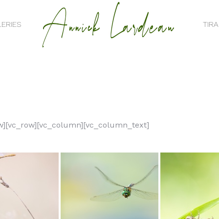
ERIES
TIR
ERIES
TIR
w][vc_row][vc_column][vc_column_text]