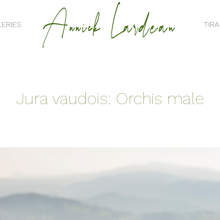
ERIES
TIR
ERIES
TIR
Jura vaudois: Orchis male