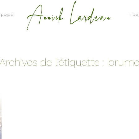
ERIES
TIR
ERIES
TIR
Archives de l’étiquette :
brum