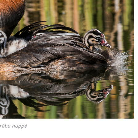
rèbe huppé