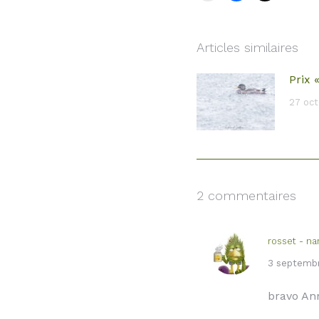
Articles similaires
Prix 
27 oct
2 commentaires
rosset - na
dit
3 septembr
:
bravo An