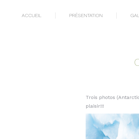
ACCUEIL
PRÉSENTATION
GAL
ACCUEIL
PRÉSENTATION
GAL
C
Trois photos (Antarcti
plaisir!!!