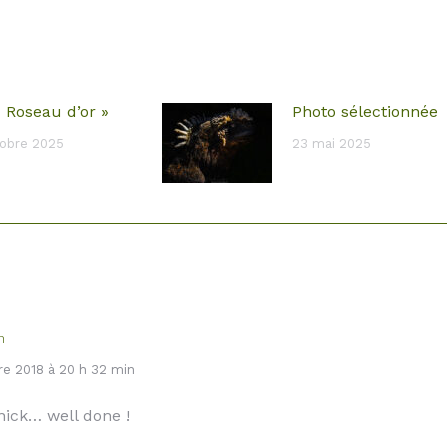
« Roseau d’or »
Photo sélectionnée
obre 2025
23 mai 2025
n
e 2018 à 20 h 32 min
nick… well done !