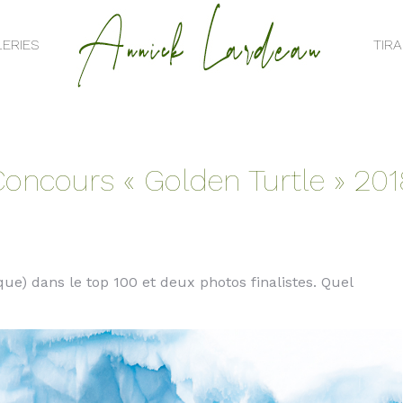
ERIES
TIR
ERIES
TIR
oncours « Golden Turtle » 20
que) dans le top 100 et deux photos finalistes. Quel