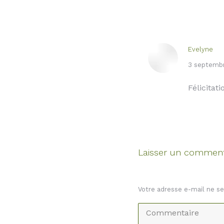
Evelyne
dit
3 septembr
:
Félicitat
Laisser un comment
Votre adresse e-mail ne s
Commentaire