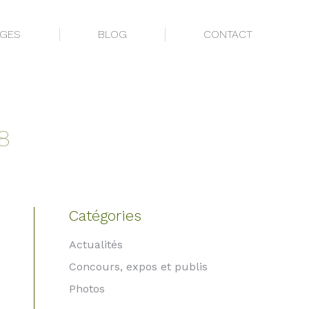
AGES
BLOG
CONTACT
AGES
BLOG
CONTACT
18
Catégories
Actualités
Concours, expos et publis
Photos