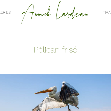
ERIES
TIR
ERIES
TIR
Pélican frisé