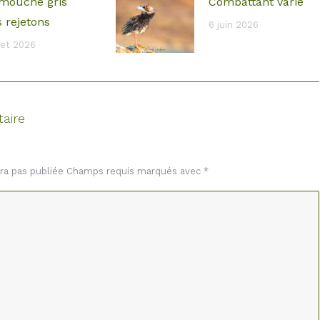
mouche gris
Combattant varié
s rejetons
6 juin 2026
llet 2026
aire
era pas publiée Champs requis marqués avec
*