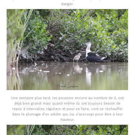
danger.
Une semaine plus tard, les poussins encore au nombre de 3, ont
déjà bien grandi mais quand même ils ont toujours besoin de
repos à intervalles réguliers et pour se faire, vont se réchauffer
dans le plumage d’un adulte qui, lui, s’accroupi pour être à leur
hauteur.