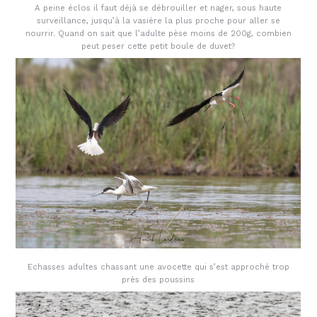
A peine éclos il faut déjà se débrouiller et nager, sous haute
surveillance, jusqu’à la vasière la plus proche pour aller se
nourrir. Quand on sait que l’adulte pèse moins de 200g, combien
peut peser cette petit boule de duvet?
Echasses adultes chassant une avocette qui s’est approché trop
près des poussins