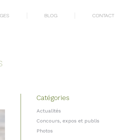
AGES
BLOG
CONTACT
AGES
BLOG
CONTACT
s
Catégories
Actualités
Concours, expos et publis
Photos