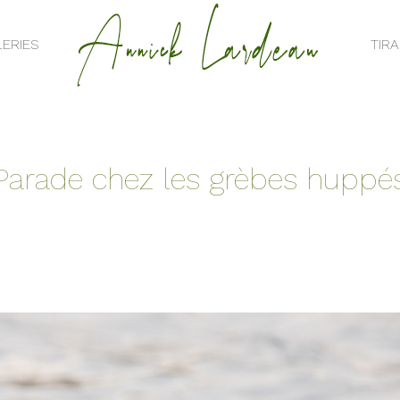
ERIES
TIR
ERIES
TIR
Parade chez les grèbes huppé