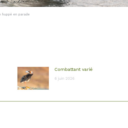
e huppé en parade
Combattant varié
6 juin 2026