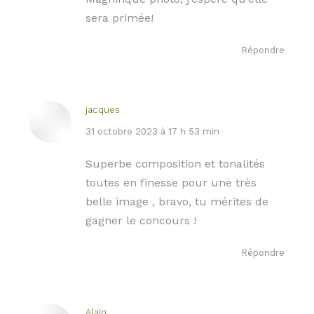
sera primée!
Répondre
jacques
dit
31 octobre 2023 à 17 h 53 min
:
Superbe composition et tonalités
toutes en finesse pour une très
belle image , bravo, tu mérites de
gagner le concours !
Répondre
Alain